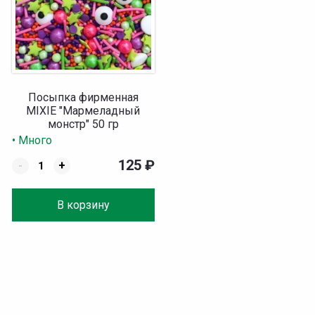
Посыпка фирменная
MIXIE "Мармеладный
монстр" 50 гр
• Много
125
₽
-
+
В корзину