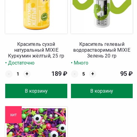
Краситель сухой
Краситель гелевый
натуральный MIXIE
водорастворимый MIXIE
Куркумин жёлтый, 25 гр
Зелень 20 гр
• Достаточно
• Много
189
₽
95
₽
-
+
-
+
В корзину
В корзину
хит