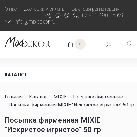
О нас
Доставка и оплата
Быстрая регистрация
+7 911 490-15-69
info@mixdekor.ru
0
КАТАЛОГ
Главная
-
Каталог
-
MIXIE
-
Посыпки фирменные
-
Посыпка фирменная MIXIE "Искристое игристое" 50 гр
Посыпка фирменная MIXIE
"Искристое игристое" 50 гр