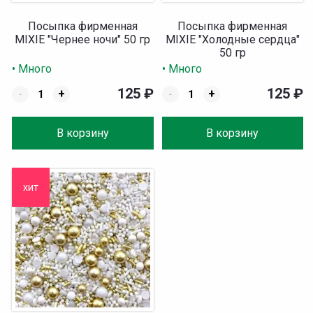
Посыпка фирменная
Посыпка фирменная
MIXIE "Чернее ночи" 50 гр
MIXIE "Холодные сердца"
50 гр
• Много
• Много
125
₽
125
₽
-
+
-
+
В корзину
В корзину
хит