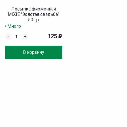
Посыпка фирменная
MIXIE "Золотая свадьба"
50 гр
• Много
125
₽
-
+
В корзину