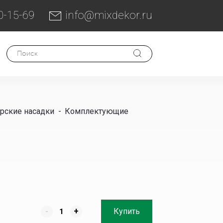
0-15-69
info@mixdekor.ru
рские насадки
-
Комплектующие
-
+
Купить