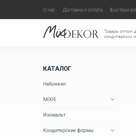
О нас
Доставка и оплата
Быстрая ре
Товары оптом д
кондитерских м
КАТАЛОГ
Halloween
MIXIE
Изомальт
Кондитерские формы