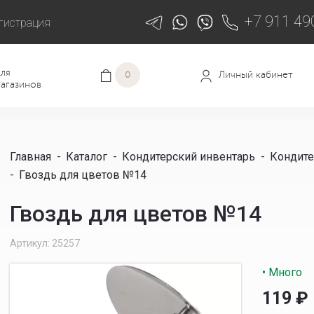
+7 911 49
гистрация
ля
Личный кабинет
0
агазинов
Главная
-
Каталог
-
Кондитерский инвентарь
-
Кондите
-
Гвоздь для цветов №14
Гвоздь для цветов №14
Артикул: 25257
• Много
119
₽