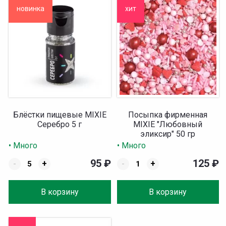
новинка
хит
Блёстки пищевые MIXIE
Посыпка фирменная
Серебро 5 г
MIXIE "Любовный
эликсир" 50 гр
• Много
• Много
95
₽
125
₽
-
+
-
+
В корзину
В корзину