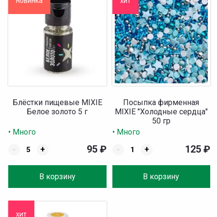
новинка
хит
Блёстки пищевые MIXIE
Посыпка фирменная
Белое золото 5 г
MIXIE "Холодные сердца"
50 гр
• Много
• Много
95
₽
125
₽
-
+
-
+
В корзину
В корзину
хит