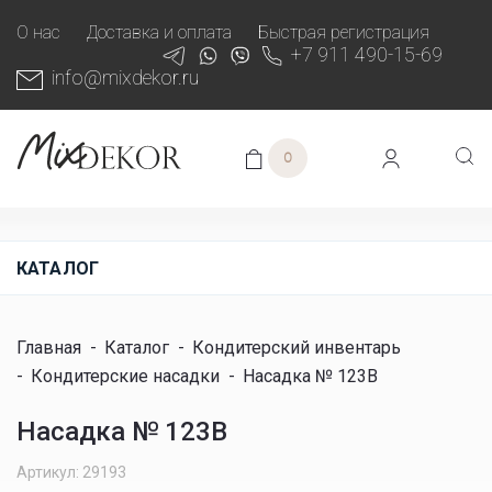
О нас
Доставка и оплата
Быстрая регистрация
+7 911 490-15-69
info@mixdekor.ru
0
КАТАЛОГ
Главная
-
Каталог
-
Кондитерский инвентарь
-
Кондитерские насадки
-
Насадка № 123B
Насадка № 123B
Артикул: 29193