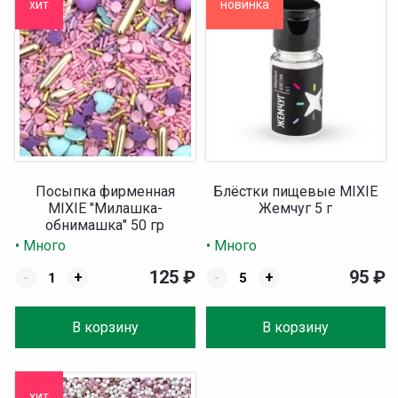
хит
новинка
Посыпка фирменная
Блёстки пищевые MIXIE
MIXIE "Милашка-
Жемчуг 5 г
обнимашка" 50 гр
• Много
• Много
125
₽
95
₽
-
+
-
+
В корзину
В корзину
хит