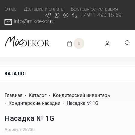
О нас
Доставка и оплата
Быстрая регистрация
+7 911 490-15-69
info@mixdekor.ru
0
КАТАЛОГ
Главная
-
Каталог
-
Кондитерский инвентарь
-
Кондитерские насадки
-
Насадка № 1G
Насадка № 1G
Артикул: 25230