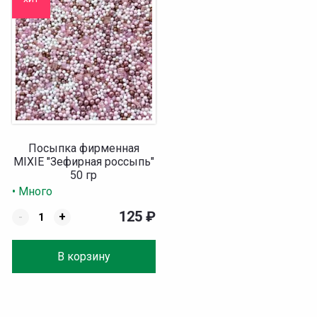
Посыпка фирменная
MIXIE "Зефирная россыпь"
50 гр
• Много
125
₽
-
+
В корзину