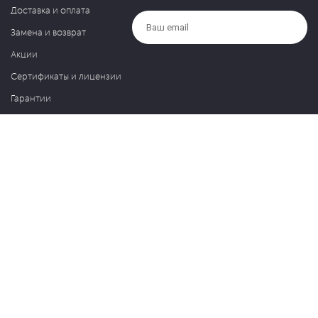
Доставка и оплата
Замена и возврат
Акции
Сертификаты и лицензии
Гарантии
Компания
Контакты
О нас
Частые вопросы
Политика обработки персональных данных
Блог
127030, Москва, ул. Новослободская, д. 20