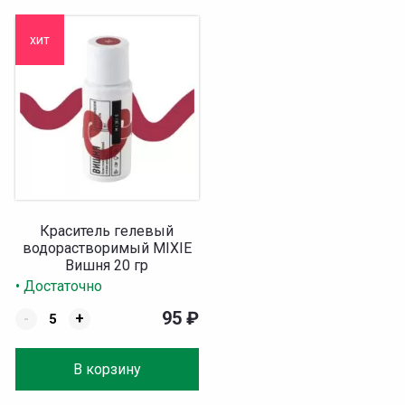
хит
Краситель гелевый
водорастворимый MIXIE
Вишня 20 гр
• Достаточно
95
₽
-
+
В корзину