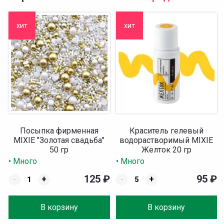
хит
хит
Посыпка фирменная
Краситель гелевый
MIXIE "Золотая свадьба"
водорастворимый MIXIE
50 гр
Желток 20 гр
• Много
• Много
125
₽
95
₽
-
+
-
+
В корзину
В корзину