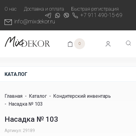
О нас
Доставка и оплата
Быстрая регистрация
+7 911 490-15-69
info@mixdekor.ru
0
КАТАЛОГ
Главная
-
Каталог
-
Кондитерский инвентарь
-
Насадка № 103
Насадка № 103
Артикул: 29189