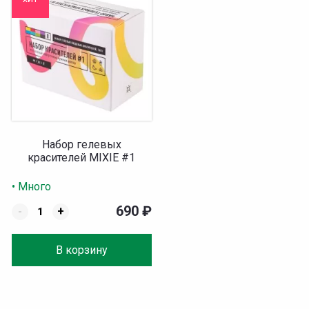
Набор гелевых
красителей MIXIE #1
• Много
690
₽
-
+
В корзину