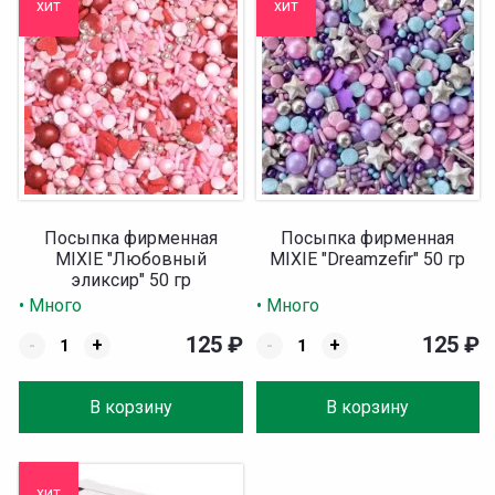
хит
хит
Посыпка фирменная
Посыпка фирменная
MIXIE "Любовный
MIXIE "Dreamzefir" 50 гр
эликсир" 50 гр
• Много
• Много
125
₽
125
₽
-
+
-
+
В корзину
В корзину
хит