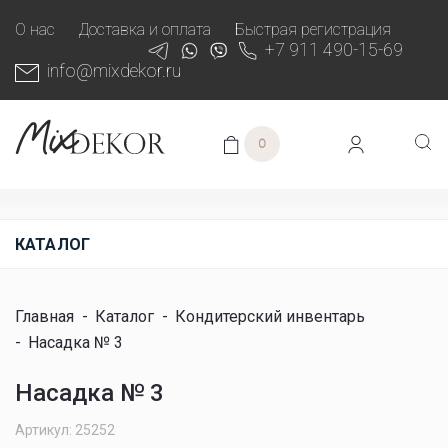
О нас
Доставка и оплата
Быстрая регистрация
+7 911 490-15-69
info@mixdekor.ru
0
КАТАЛОГ
Главная
-
Каталог
-
Кондитерский инвентарь
-
Насадка № 3
Насадка № 3
Артикул: 25252