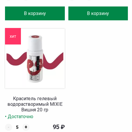
В корзину
В корзину
хит
Краситель гелевый
водорастворимый MIXIE
Вишня 20 гр
• Достаточно
95
₽
-
+