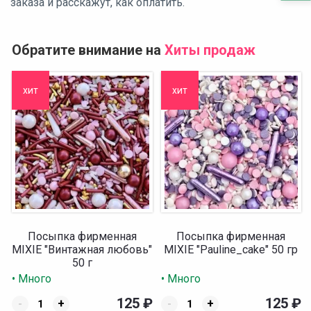
заказа и расскажут, как оплатить.
Обратите внимание на
Хиты продаж
хит
хит
Посыпка фирменная
Посыпка фирменная
MIXIE "Винтажная любовь"
MIXIE "Pauline_cake" 50 гр
50 г
• Много
• Много
125
₽
125
₽
-
+
-
+