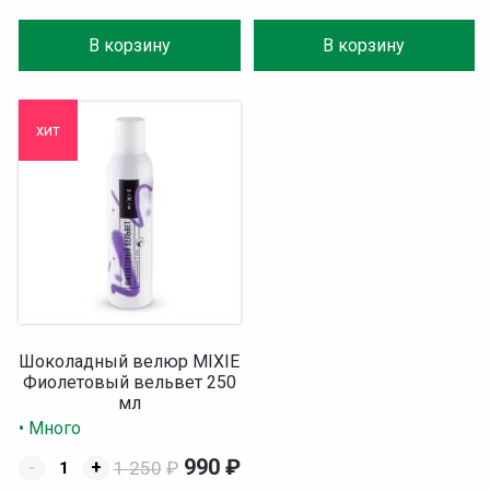
В корзину
В корзину
хит
Шоколадный велюр MIXIE
Фиолетовый вельвет 250
мл
• Много
990
₽
-
+
1 250
₽