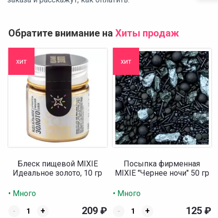
Обратите внимание на
Хиты продаж
хит
хит
Блеск пищевой MIXIE
Посыпка фирменная
Идеальное золото, 10 гр
MIXIE "Чернее ночи" 50 гр
• Много
• Много
209
₽
125
₽
-
+
-
+