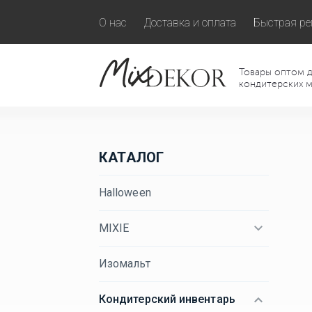
О нас
Доставка и оплата
Быстрая ре
Товары оптом д
кондитерских м
КАТАЛОГ
Halloween
MIXIE
Изомальт
Кондитерский инвентарь