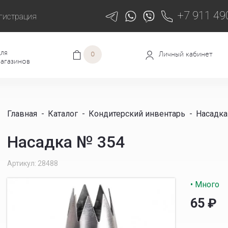
+7 911 49
гистрация
ля
Личный кабинет
0
агазинов
Главная
-
Каталог
-
Кондитерский инвентарь
-
Насадка
Насадка № 354
Артикул: 28488
• Много
65
₽