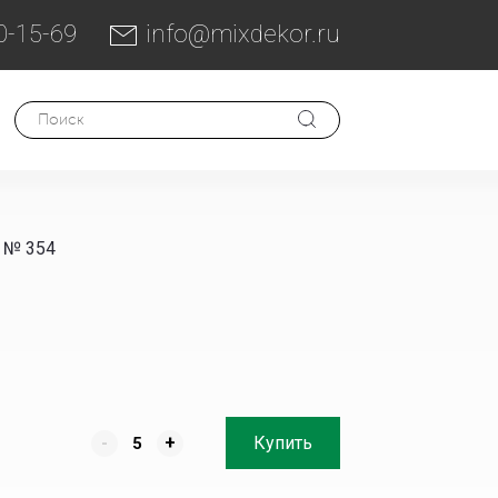
0-15-69
info@mixdekor.ru
 № 354
-
+
Купить