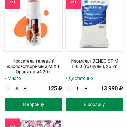
хит
хит
Краситель гелевый
Изомальт BENEO ST-M
жирорастворимый MIXIE
Е953 (гранулы), 25 кг
Оранжевый 20 г
• Много
• Достаточно
125
₽
13 990
₽
-
+
-
+
В корзину
В корзину
хит