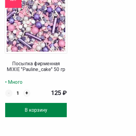
Посыпка фирменная
MIXIE "Pauline_cake" 50 гр
• Много
125
₽
-
+
В корзину