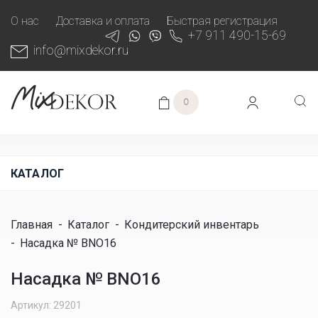
О нас
Доставка и оплата
Быстрая регистрация
+7 911 490-15-69
info@mixdekor.ru
0
КАТАЛОГ
Главная
-
Каталог
-
Кондитерский инвентарь
-
Насадка № BNO16
Насадка № BNO16
Артикул: 29201