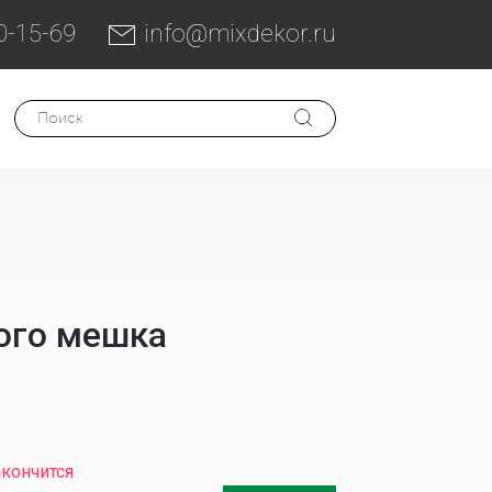
0-15-69
info@mixdekor.ru
ого мешка
акончится