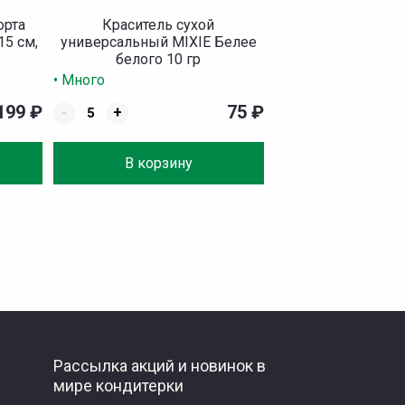
орта
Краситель сухой
15 см,
универсальный MIXIE Белее
белого 10 гр
• Много
199
₽
75
₽
-
+
В корзину
Рассылка акций и новинок в
мире кондитерки