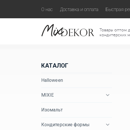
О нас
Доставка и оплата
Быстрая ре
Товары оптом д
кондитерских м
КАТАЛОГ
Halloween
MIXIE
Изомальт
Кондитерские формы