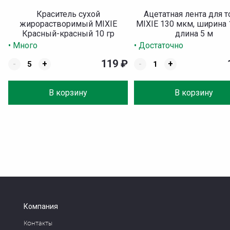
Краситель сухой
Ацетатная лента для т
жирорастворимый MIXIE
MIXIE 130 мкм, ширина 
Красный-красный 10 гр
длина 5 м
• Много
• Достаточно
119
₽
-
+
-
+
В корзину
В корзину
Компания
Контакты