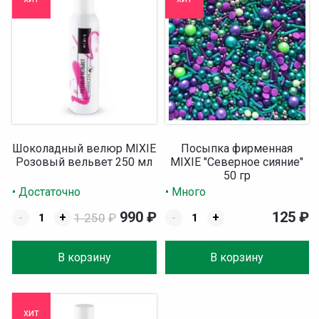
Шоколадный велюр MIXIE
Посыпка фирменная
Розовый вельвет 250 мл
MIXIE "Северное сияние"
50 гр
• Достаточно
• Много
990
₽
125
₽
-
+
1 250
₽
-
+
В корзину
В корзину
хит