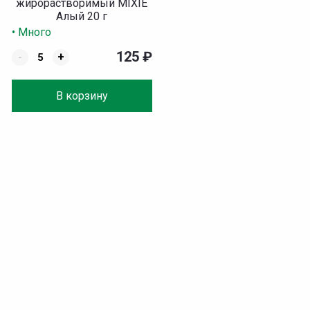
жирорастворимый MIXIE
Алый 20 г
• Много
125
₽
-
+
В корзину