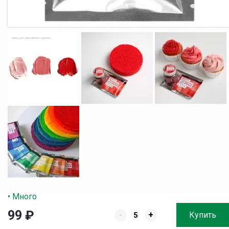
• Много
99
₽
-
+
Купить