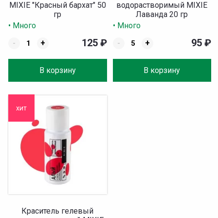
MIXIE "Красный бархат" 50
водорастворимый MIXIE
гр
Лаванда 20 гр
• Много
• Много
125
₽
95
₽
-
+
-
+
В корзину
В корзину
хит
Краситель гелевый