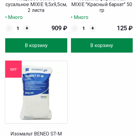
сусальное MIXIE 9,5х9,5см,
MIXIE "Красный бархат" 50
2 листа
гр
• Много
• Много
909
₽
125
₽
-
+
-
+
В корзину
В корзину
хит
Изомальт BENEO ST-M