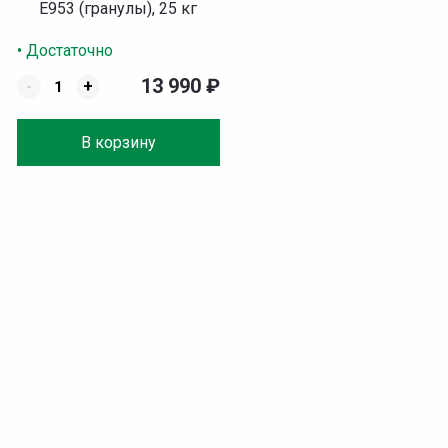
Е953 (гранулы), 25 кг
• Достаточно
13 990
₽
-
+
В корзину