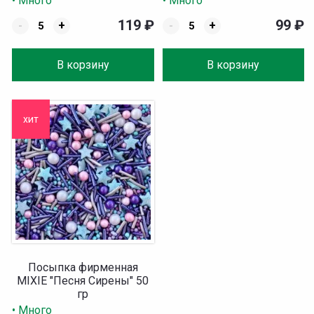
• Много
• Много
119
₽
99
₽
-
+
-
+
В корзину
В корзину
хит
Посыпка фирменная
MIXIE "Песня Сирены" 50
гр
• Много