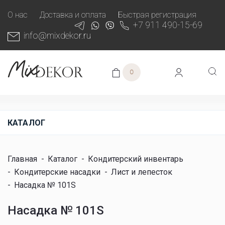
О нас
Доставка и оплата
Быстрая регистрация
+7 911 490-15-69
info@mixdekor.ru
0
КАТАЛОГ
Главная
-
Каталог
-
Кондитерский инвентарь
-
Кондитерские насадки
-
Лист и лепесток
-
Насадка № 101S
Насадка № 101S