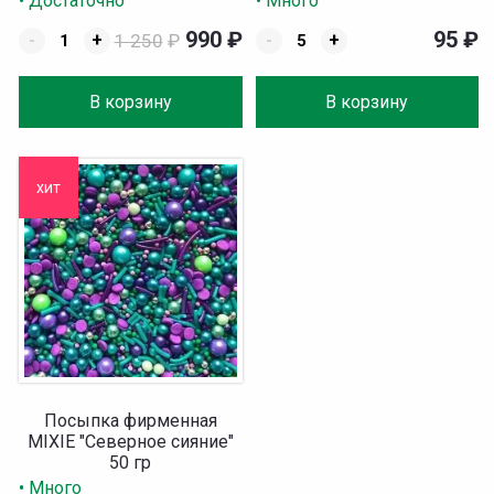
• Достаточно
• Много
990
₽
95
₽
-
+
1 250
₽
-
+
В корзину
В корзину
хит
Посыпка фирменная
MIXIE "Северное сияние"
50 гр
• Много