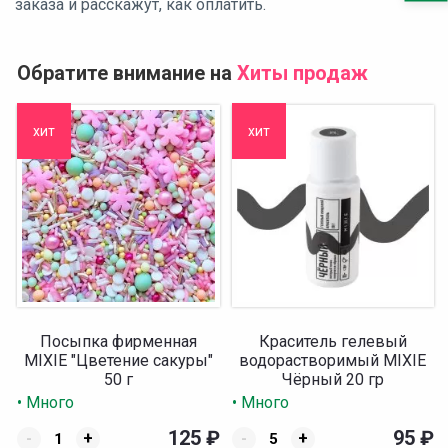
заказа и расскажут, как оплатить.
Обратите внимание на
Хиты продаж
хит
хит
Посыпка фирменная
Краситель гелевый
MIXIE "Цветение сакуры"
водорастворимый MIXIE
50 г
Чёрный 20 гр
• Много
• Много
125
₽
95
₽
-
+
-
+