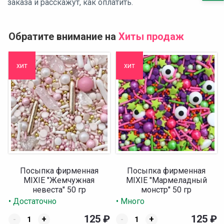
заказа и расскажут, как оплатить.
Обратите внимание на
Хиты продаж
хит
хит
Посыпка фирменная
Посыпка фирменная
MIXIE "Жемчужная
MIXIE "Мармеладный
невеста" 50 гр
монстр" 50 гр
• Достаточно
• Много
125
₽
125
₽
-
+
-
+