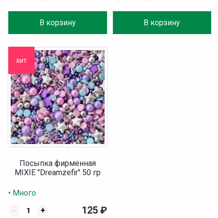
В корзину
В корзину
хит
Посыпка фирменная
MIXIE "Dreamzefir" 50 гр
• Много
125
₽
-
+