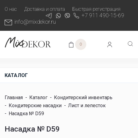
О нас
Доставка и оплата
Быстрая регистрация
+7 911 490-15-69
info@mixdekor.ru
0
КАТАЛОГ
Главная
-
Каталог
-
Кондитерский инвентарь
-
Кондитерские насадки
-
Лист и лепесток
-
Насадка № D59
Насадка № D59