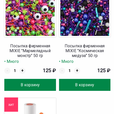
Посыпка фирменная
Посыпка фирменная
MIXIE "Мармеладный
MIXIE "Космическая
монстр" 50 гр
медуза" 50 гр
• Много
• Много
125
₽
125
₽
-
+
-
+
В корзину
В корзину
хит