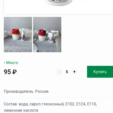
• Много
95
₽
-
+
Купить
Производитель: Россия
Состав: вода, сироп глюкозный, Е102, Е124, Е110,
лимонная кислота