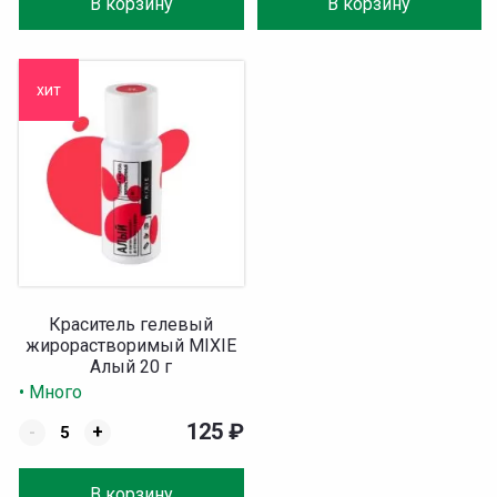
В корзину
В корзину
хит
Краситель гелевый
жирорастворимый MIXIE
Алый 20 г
• Много
125
₽
-
+
В корзину