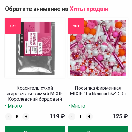
Обратите внимание на
Хиты продаж
хит
хит
Краситель сухой
Посыпка фирменная
жирорастворимый MIXIE
MIXIE "Tortikannuchka" 50 г
Королевский бордовый
10 гр
• Много
• Много
119
₽
125
₽
-
+
-
+