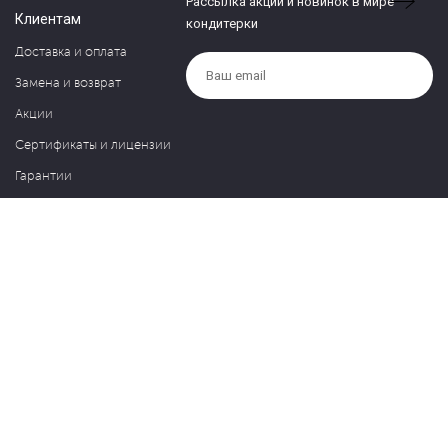
Рассылка акций и новинок в мире
Клиентам
кондитерки
Доставка и оплата
Замена и возврат
Акции
Сертификаты и лицензии
Гарантии
Компания
Контакты
О нас
Частые вопросы
Политика обработки персональных данных
Блог
127030, Москва, ул. Новослободская, д. 20