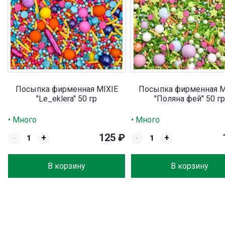
Посыпка фирменная MIXIE
Посыпка фирменная M
"Le_eklera" 50 гр
"Поляна фей" 50 г
• Много
• Много
125
₽
-
+
-
+
В корзину
В корзину