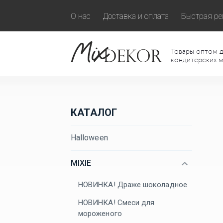
О нас
Доставка и оплата
Быстрая ре
Товары оптом д
кондитерских м
КАТАЛОГ
Halloween
MIXIE
НОВИНКА! Драже шоколадное
НОВИНКА! Смеси для
мороженого