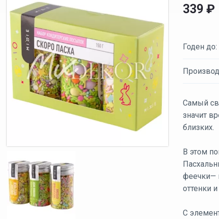
339
₽
Годен до:
Производ
Самый св
значит в
близких.
В этом п
Пасхальн
феечки— 
оттенки 
С элемен