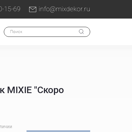
0-15-69
info@mixdekor.ru
 MIXIE "Скоро
аличии