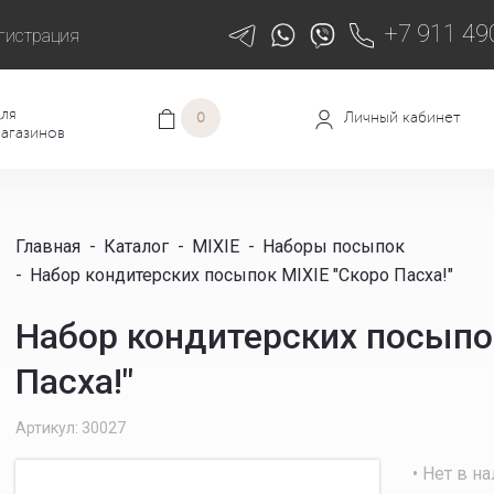
+7 911 49
гистрация
ля
Личный кабинет
0
агазинов
Главная
-
Каталог
-
MIXIE
-
Наборы посыпок
-
Набор кондитерских посыпок MIXIE "Скоро Пасха!"
Набор кондитерских посыпок
Пасха!"
Артикул: 30027
• Нет в н