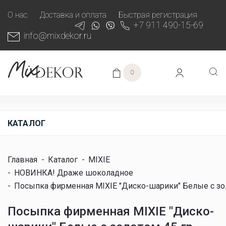
О нас
Доставка и оплата
Быстрая регистрация
+7 911 490-15-69
info@mixdekor.ru
0
КАТАЛОГ
Главная
-
Каталог
-
MIXIE
-
НОВИНКА! Драже шоколадное
-
Посыпка фирменная MIXIE "Диско-шарики" Белые с зо
Посыпка фирменная MIXIE "Диско-