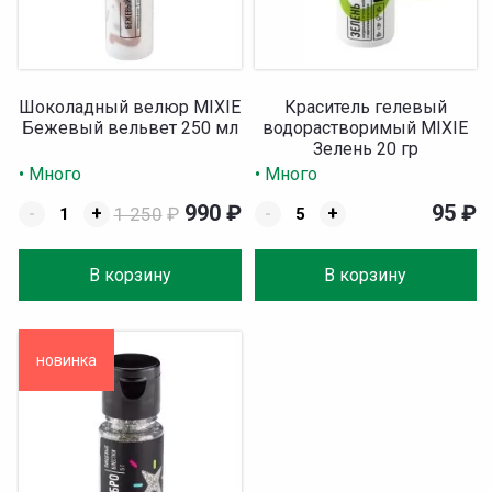
Шоколадный велюр MIXIE
Краситель гелевый
Бежевый вельвет 250 мл
водорастворимый MIXIE
Зелень 20 гр
• Много
• Много
990
₽
95
₽
-
+
1 250
₽
-
+
В корзину
В корзину
новинка