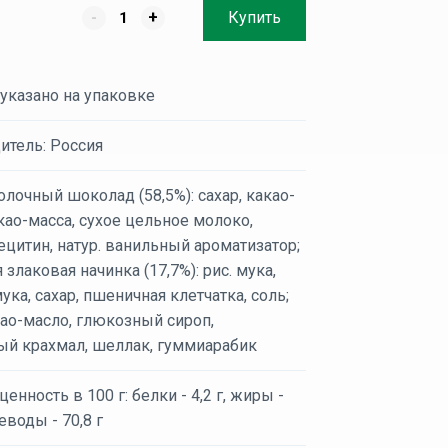
-
+
Купить
 указано на упаковке
итель: Россия
олочный шоколад (58,5%): сахар, какао-
као-масса, сухое цельное молоко,
цитин, натур. ванильный ароматизатор;
 злаковая начинка (17,7%): рис. мука,
ука, сахар, пшеничная клетчатка, соль;
као-масло, глюкозный сироп,
ый крахмал, шеллак, гуммиарабик
енность в 100 г: белки - 4,2 г, жиры -
леводы - 70,8 г