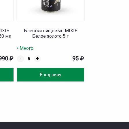
IXIE
Блёстки пищевые MIXIE
50 мл
Белое золото 5 г
• Много
990
₽
95
₽
-
+
В корзину