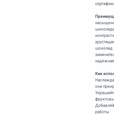
сертифик
Преимущ
насыщенн
шоколада
контрастн
хрустяща
шоколад 
замените
надёжная
Как испо
Наслажда
они прекр
Украшайт
фруктовы
Добавляй
работы.