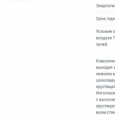
Энергети
Срок годн
Условия х
воздуха 
лучей.
Классичес
выходит 
нежном м
шоколадн
хрустяще
Изготовл
с высоки
хрустящег
всем ста