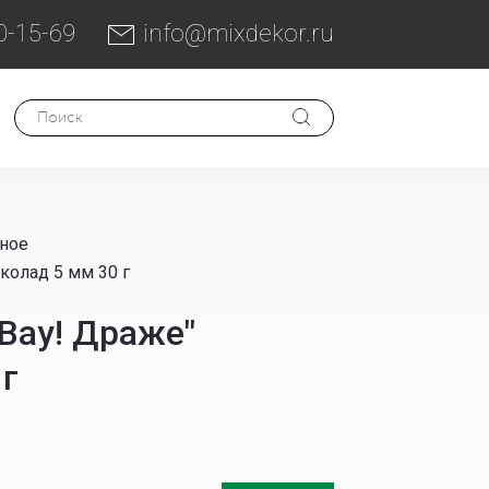
0-15-69
info@mixdekor.ru
ное
олад 5 мм 30 г
Вау! Драже"
г