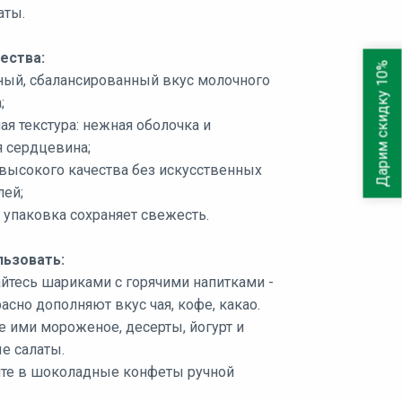
аты.
ества:
Дарим скидку 10%
ый, сбалансированный вкус молочного
;
ая текстура: нежная оболочка и
я сердцевина;
высокого качества без искусственных
лей;
 упаковка сохраняет свежесть.
льзовать:
йтесь шариками с горячими напитками -
асно дополняют вкус чая, кофе, какао.
е ими мороженое, десерты, йогурт и
е салаты.
те в шоколадные конфеты ручной