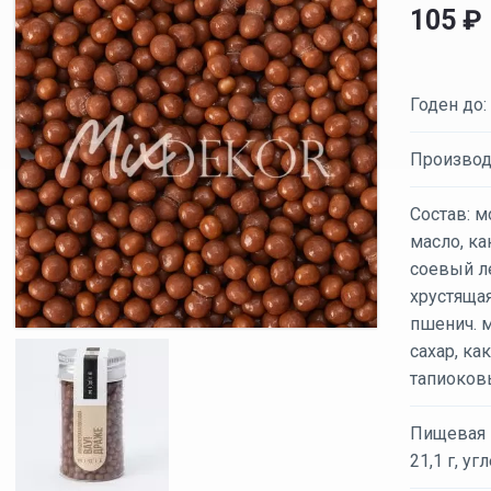
105
₽
Годен до:
Производ
Состав: м
масло, ка
соевый ле
хрустящая
пшенич. м
сахар, ка
тапиоков
Пищевая ц
21,1 г, уг