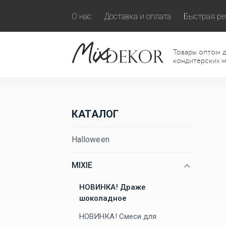
О нас
Доставка и оплата
Быстрая ре
Товары оптом д
кондитерских м
КАТАЛОГ
Halloween
MIXIE
НОВИНКА! Драже
шоколадное
НОВИНКА! Смеси для