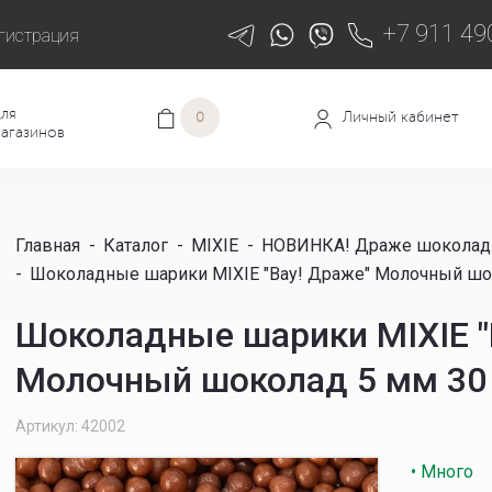
+7 911 49
гистрация
ля
Личный кабинет
0
агазинов
Главная
-
Каталог
-
MIXIE
-
НОВИНКА! Драже шоколад
-
Шоколадные шарики MIXIE "Вау! Драже" Молочный шок
Шоколадные шарики MIXIE "
Молочный шоколад 5 мм 30 
Артикул: 42002
• Много