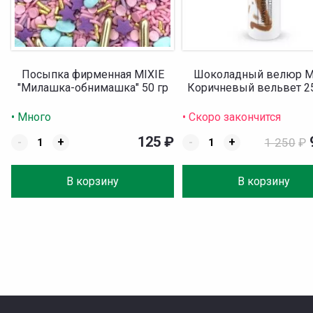
Посыпка фирменная MIXIE
Шоколадный велюр M
"Милашка-обнимашка" 50 гр
Коричневый вельвет 2
• Много
• Скоро закончится
125
₽
-
+
-
+
1 250
₽
В корзину
В корзину