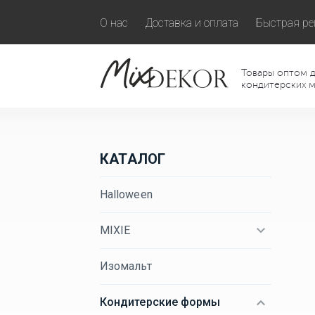
О нас
Доставка и оплата
Быстрая ре
Товары оптом д
кондитерских м
КАТАЛОГ
Halloween
MIXIE
Изомальт
Кондитерские формы