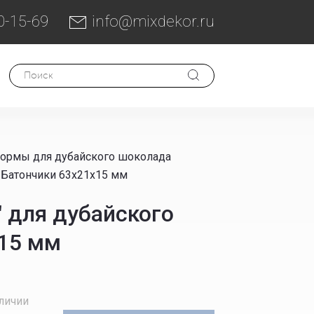
0-15-69
info@mixdekor.ru
Формы для дубайского шоколада
 Батончики 63x21x15 мм
 для дубайского
x15 мм
аличии