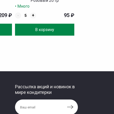
Розовый 20 гр
• Много
209
₽
95
₽
-
+
В корзину
Рассылка акций и новинок в
мире кондитерки