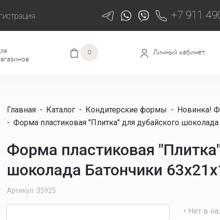
+7 911 49
гистрация
ля
Личный кабинет
0
агазинов
Главная
-
Каталог
-
Кондитерские формы
-
Новинка! 
-
Форма пластиковая "Плитка" для дубайского шоколада
Форма пластиковая "Плитка"
шоколада Батончики 63x21
Артикул: 35925
• Нет в н