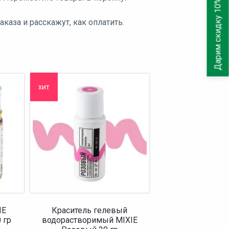
Дарим скидку 10%
аза и расскажут, как оплатить.
хит
IE
Краситель гелевый
 гр
водорастворимый MIXIE