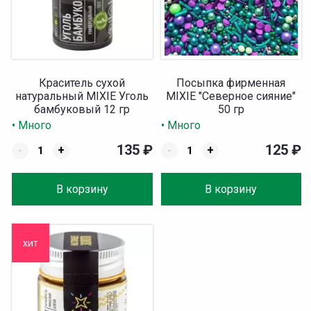
Краситель сухой
Посыпка фирменная
натуральный MIXIE Уголь
MIXIE "Северное сияние"
бамбуковый 12 гр
50 гр
• Много
• Много
135
₽
125
₽
-
+
-
+
В корзину
В корзину
хит