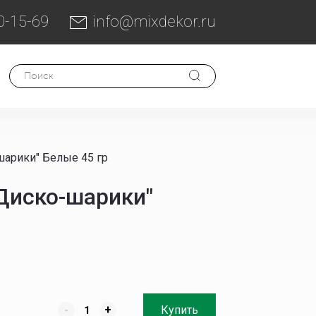
0-15-69
info@mixdekor.ru
арики" Белые 45 гр
Диско-шарики"
-
+
Купить