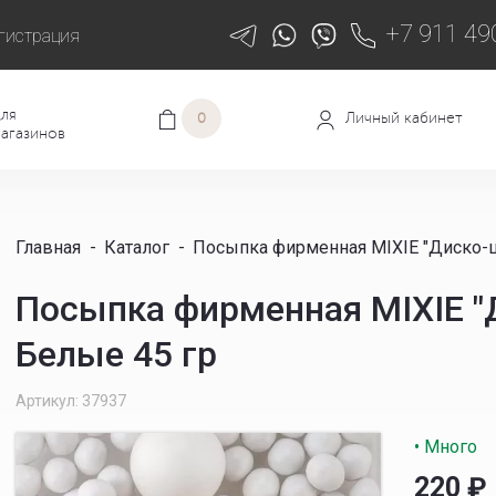
+7 911 49
гистрация
ля
Личный кабинет
0
агазинов
Главная
-
Каталог
-
Посыпка фирменная MIXIE "Диско-ш
Посыпка фирменная MIXIE "
Белые 45 гр
Артикул: 37937
• Много
220
₽