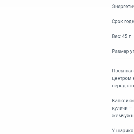
Энергети
Срок годн
Вес: 45 г
Размер уп
Посыпка 
центром 
перед это
Капкейки
куличи —
жемчужн
У шарико