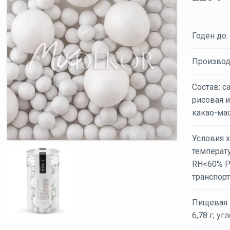
Годен до:
Производ
Состав: с
рисовая и
какао-мас
Условия х
температ
RH<60% Р
транспор
Пищевая ц
6,78 г; уг