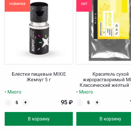
новинка
хит
Блёстки пищевые MIXIE
Краситель сухой
Жемчуг 5 г
жирорастворимый MI
Классический жёлтый 
• Много
• Много
95
₽
-
+
-
+
В корзину
В корзину