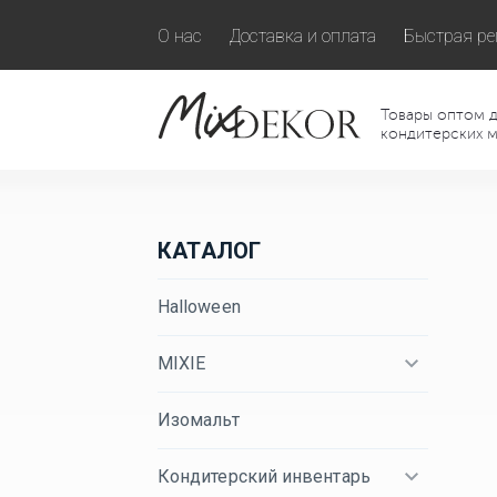
О нас
Доставка и оплата
Быстрая ре
Товары оптом д
кондитерских м
КАТАЛОГ
Halloween
MIXIE
Изомальт
Кондитерский инвентарь