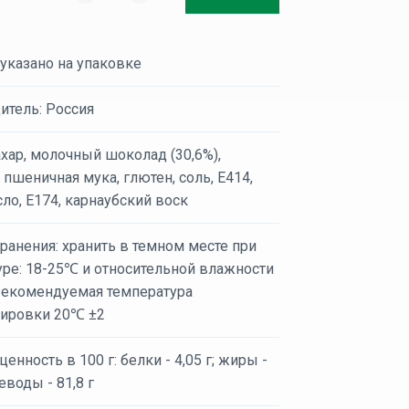
 указано на упаковке
итель: Россия
ахар, молочный шоколад (30,6%),
 пшеничная мука, глютен, соль, Е414,
ло, Е174, карнаубский воск
ранения: хранить в темном месте при
уре: 18-25℃ и относительной влажности
екомендуемая температура
тировки 20℃ ±2
енность в 100 г: белки - 4,05 г; жиры -
леводы - 81,8 г