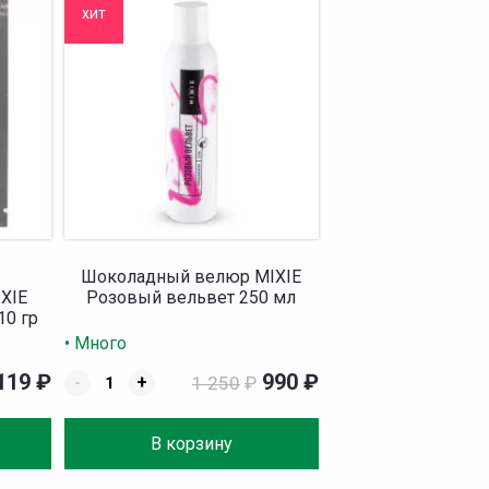
хит
Шоколадный велюр MIXIE
XIE
Розовый вельвет 250 мл
10 гр
• Много
119
₽
990
₽
-
+
1 250
₽
В корзину