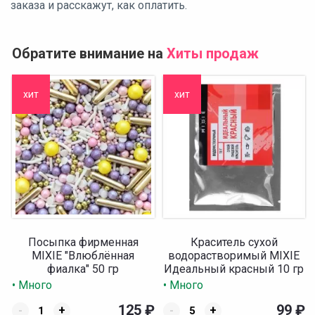
заказа и расскажут, как оплатить.
Обратите внимание на
Хиты продаж
хит
хит
Посыпка фирменная
Краситель сухой
MIXIE "Влюблённая
водорастворимый MIXIE
фиалка" 50 гр
Идеальный красный 10 гр
• Много
• Много
125
₽
99
₽
-
+
-
+