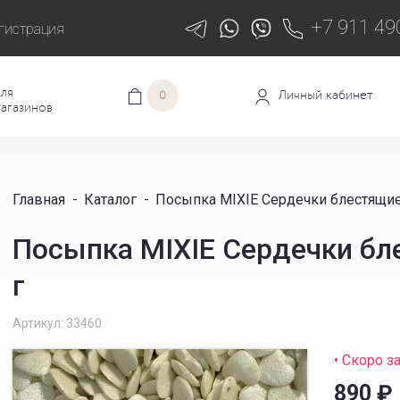
+7 911 49
гистрация
ля
Личный кабинет
0
агазинов
Главная
-
Каталог
-
Посыпка MIXIE Сердечки блестящие
Посыпка MIXIE Сердечки бл
г
Артикул: 33460
• Скоро з
890
₽