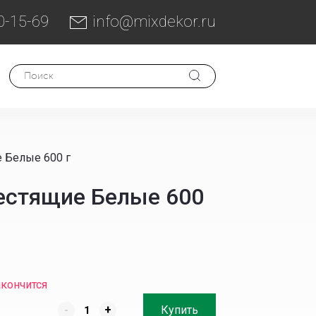
0-15-69
info@mixdekor.ru
 Белые 600 г
естящие Белые 600
акончится
-
+
Купить