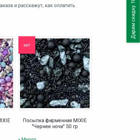
Дарим скидку 10%
аза и расскажут, как оплатить.
хит
IXIE
Посыпка фирменная MIXIE
"Чернее ночи" 50 гр
• Много