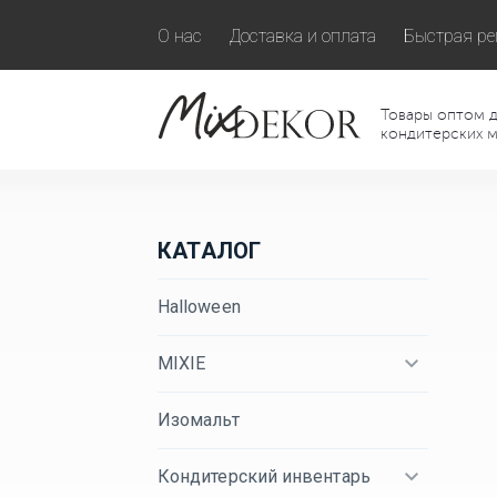
О нас
Доставка и оплата
Быстрая ре
Товары оптом д
кондитерских м
КАТАЛОГ
Halloween
MIXIE
Изомальт
Кондитерский инвентарь