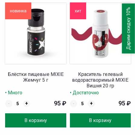
Дарим скидку 10%
новинка
хит
Блёстки пищевые MIXIE
Краситель гелевый
Жемчуг 5 г
водорастворимый MIXIE
Вишня 20 гр
• Много
• Достаточно
95
₽
95
₽
-
+
-
+
В корзину
В корзину