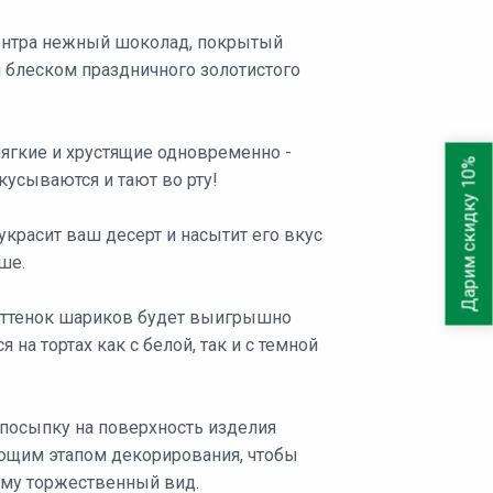
ентра нежный шоколад, покрытый
блеском праздничного золотистого
ягкие и хрустящие одновременно -
Дарим скидку 10%
кусываются и тают во рту!
красит ваш десерт и насытит его вкус
ше.
оттенок шариков будет выигрышно
я на тортах как с белой, так и с темной
.
 посыпку на поверхность изделия
щим этапом декорирования, чтобы
ему торжественный вид.