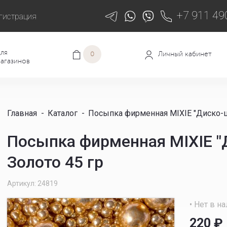
+7 911 49
гистрация
ля
Личный кабинет
0
агазинов
Главная
-
Каталог
-
Посыпка фирменная MIXIE "Диско-ш
Посыпка фирменная MIXIE "
Золото 45 гр
Артикул: 24819
• Нет в н
220
₽