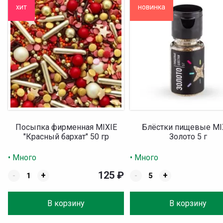
хит
новинка
Посыпка фирменная MIXIE
Блёстки пищевые MI
"Красный бархат" 50 гр
Золото 5 г
• Много
• Много
125
₽
-
+
-
+
В корзину
В корзину