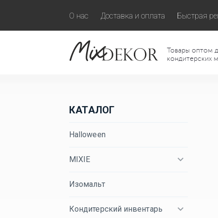
О нас
Доставка и оплата
Быстрая ре
Товары оптом д
кондитерских м
КАТАЛОГ
Halloween
MIXIE
Изомальт
Кондитерский инвентарь