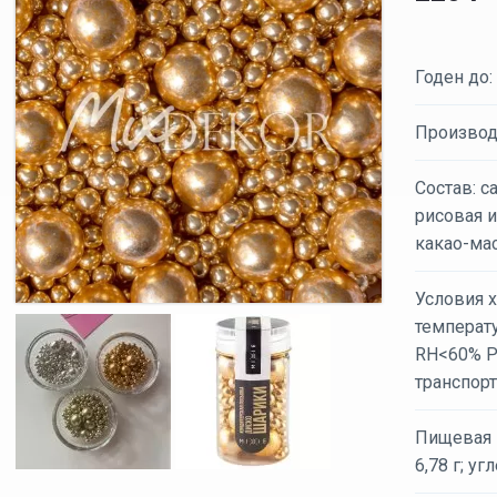
Годен до:
Производ
Состав: с
рисовая и
какао-мас
Условия х
температ
RH<60% Р
транспор
Пищевая ц
6,78 г; уг