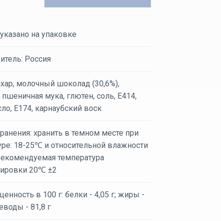
 указано на упаковке
итель: Россия
ахар, молочный шоколад (30,6%),
 пшеничная мука, глютен, соль, Е414,
ло, Е174, карнаубский воск
ранения: хранить в темном месте при
уре: 18-25℃ и относительной влажности
екомендуемая температура
тировки 20℃ ±2
енность в 100 г: белки - 4,05 г; жиры -
леводы - 81,8 г