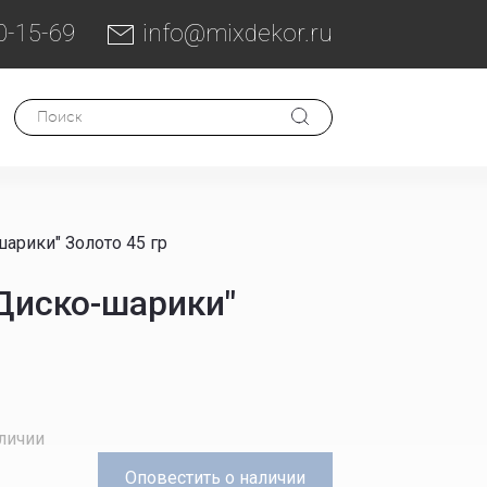
0-15-69
info@mixdekor.ru
арики" Золото 45 гр
Диско-шарики"
аличии
Оповестить
о наличии