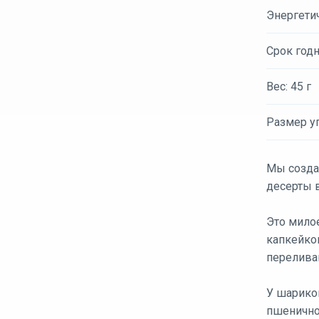
Энергети
Срок годн
Вес: 45 г
Размер уп
Мы созда
десерты 
Это мило
капкейков
перелива
У шарико
пшенично