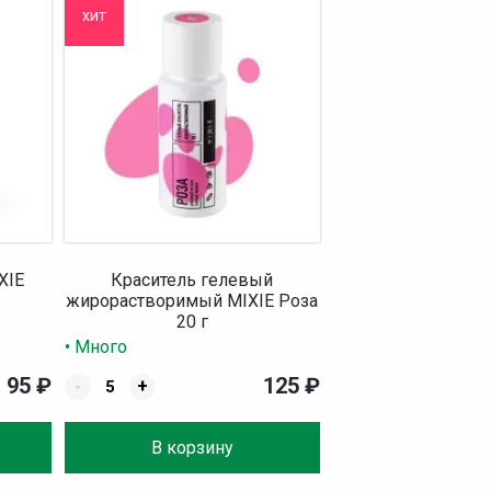
хит
XIE
Краситель гелевый
жирорастворимый MIXIE Роза
20 г
• Много
95
₽
125
₽
-
+
В корзину