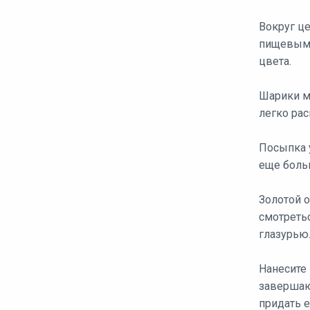
Вокруг ц
пищевым 
цвета.
Шарики м
легко рас
Посыпка у
еще боль
Золотой 
смотретьс
глазурью
Нанесите
завершаю
придать 