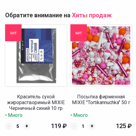
Обратите внимание на
Хиты продаж
хит
хит
Краситель сухой
Посыпка фирменная
жирорастворимый MIXIE
MIXIE "Tortikannuchka" 50 г
Черничный синий 10 гр
• Много
• Много
119
₽
125
₽
-
+
-
+