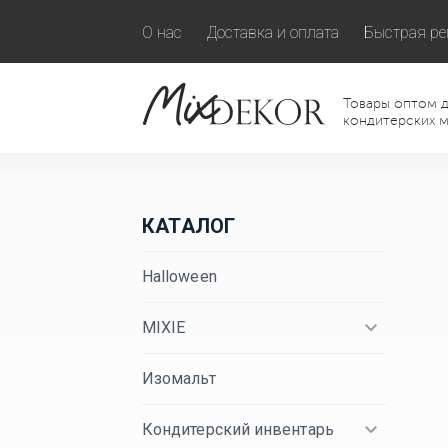
О нас
Доставка и оплата
Быстрая ре
Товары оптом д
кондитерских м
КАТАЛОГ
Halloween
MIXIE
Изомальт
Кондитерский инвентарь