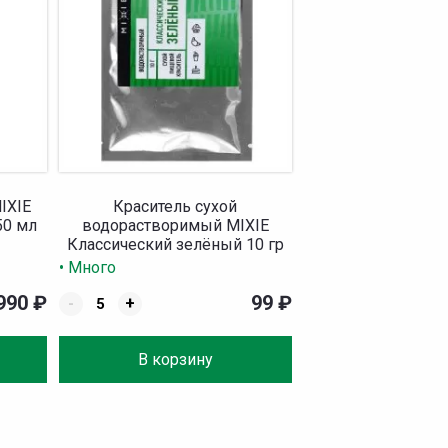
IXIE
Краситель сухой
50 мл
водорастворимый MIXIE
Классический зелёный 10 гр
• Много
990
₽
99
₽
-
+
В корзину