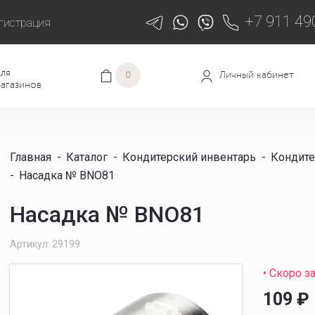
+7 911 49
гистрация
ля
Личный кабинет
0
агазинов
Главная
-
Каталог
-
Кондитерский инвентарь
-
Кондите
-
Насадка № BNO81
Насадка № BNO81
Артикул: 29199
• Скоро з
109
₽