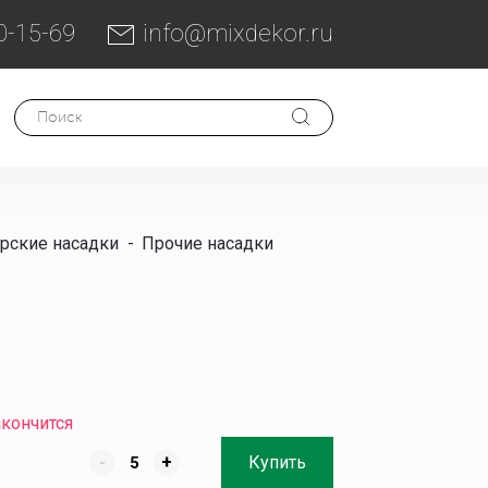
0-15-69
info@mixdekor.ru
рские насадки
-
Прочие насадки
акончится
-
+
Купить