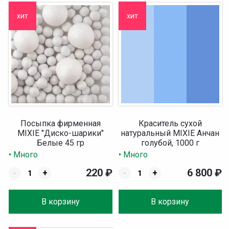
хит
хит
Посыпка фирменная
Краситель сухой
MIXIE "Диско-шарики"
натуральный MIXIE Анчан
Белые 45 гр
голубой, 1000 г
• Много
• Много
220
₽
6 800
₽
-
+
-
+
В корзину
В корзину