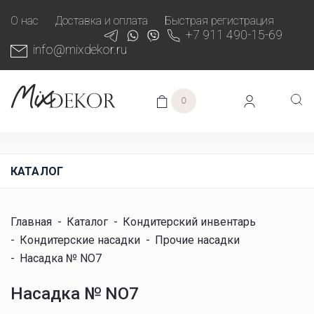
О нас
Доставка и оплата
Быстрая регистрация
+7 911 490-15-69
info@mixdekor.ru
0
КАТАЛОГ
Главная
-
Каталог
-
Кондитерский инвентарь
-
Кондитерские насадки
-
Прочие насадки
-
Насадка № NO7
Насадка № NO7