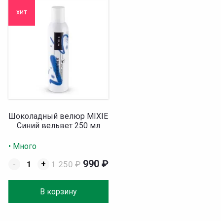
хит
Шоколадный велюр MIXIE
Синий вельвет 250 мл
• Много
990
₽
-
+
1 250
₽
В корзину