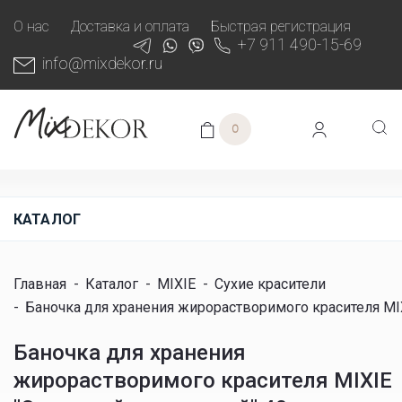
О нас
Доставка и оплата
Быстрая регистрация
+7 911 490-15-69
info@mixdekor.ru
0
КАТАЛОГ
Главная
-
Каталог
-
MIXIE
-
Сухие красители
-
Баночка для хранения жирорастворимого красителя MI
Баночка для хранения
жирорастворимого красителя MIXIE