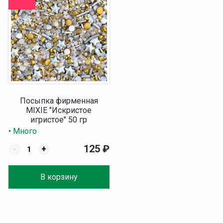
Посыпка фирменная
MIXIE "Искристое
игристое" 50 гр
• Много
125
₽
-
+
В корзину