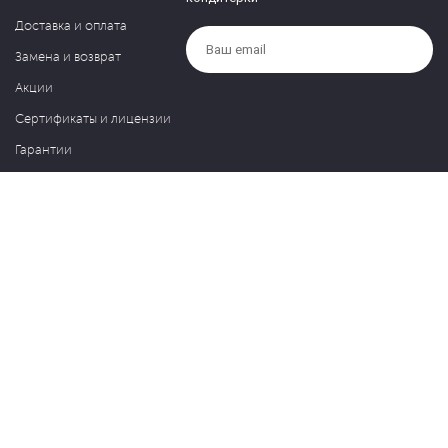
Доставка и оплата
Замена и возврат
Акции
Сертификаты и лицензии
Гарантии
Компания
Контакты
О нас
Частые вопросы
Политика обработки персональных данных
Блог
127030, Москва, ул. Новослободская, д. 20