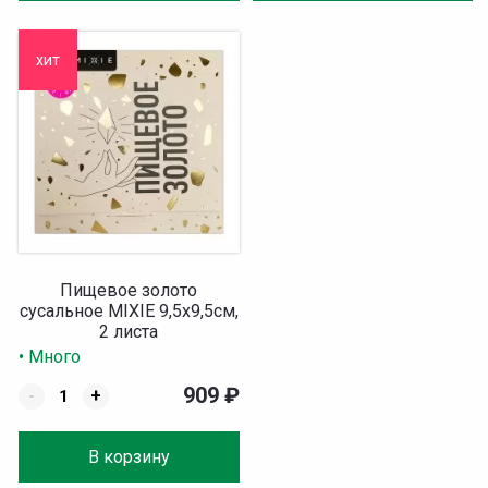
хит
Пищевое золото
сусальное MIXIE 9,5х9,5см,
2 листа
• Много
909
₽
-
+
В корзину