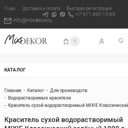
О нас
Доставка и оплата
Быстрая регистрация
+7 911 490-15-69
info@mixdekor.ru
0
КАТАЛОГ
Главная
-
Каталог
-
Для производств
-
Водорастворимые красители
-
Краситель сухой водорастворимый MIXIE Классический
Краситель сухой водорастворимый