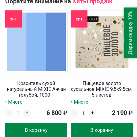
Обратите внимание на
Хиты продаж
Дарим скидку 10%
хит
хит
Краситель сухой
Пищевое золото
натуральный MIXIE Анчан
сусальное MIXIE 9,5х9,5см,
голубой, 1000 г
5 листов
• Много
• Много
6 800
₽
2 190
₽
-
+
-
+
В корзину
В корзину