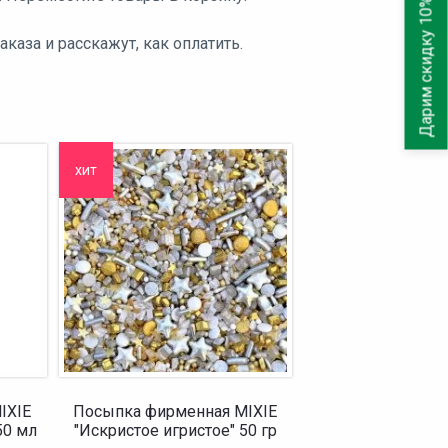
Дарим скидку 10%
аза и расскажут, как оплатить.
хит
IXIE
Посыпка фирменная MIXIE
50 мл
"Искристое игристое" 50 гр