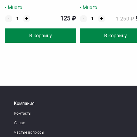
• Много
• Много
125
₽
-
+
-
+
1 250
₽
В корзину
В корзину
Компания
Контакты
О нас
Частые вопросы