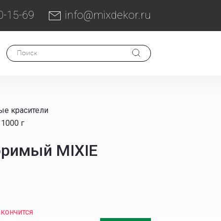
0-15-69
info@mixdekor.ru
ые красители
1000 г
оримый MIXIE
акончится