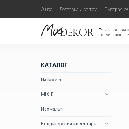
О нас
Доставка и оплата
Быстрая ре
Товары оптом д
кондитерских м
КАТАЛОГ
Halloween
MIXIE
Изомальт
Кондитерский инвентарь