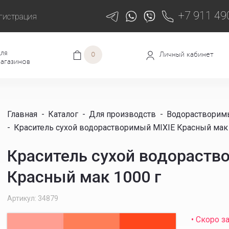
+7 911 49
гистрация
ля
Личный кабинет
0
агазинов
Главная
-
Каталог
-
Для производств
-
Водорастворим
-
Краситель сухой водорастворимый MIXIE Красный мак 
Краситель сухой водораств
Красный мак 1000 г
Артикул: 34879
• Скоро з