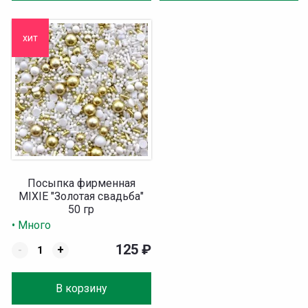
хит
Посыпка фирменная
MIXIE "Золотая свадьба"
50 гр
• Много
125
₽
-
+
В корзину