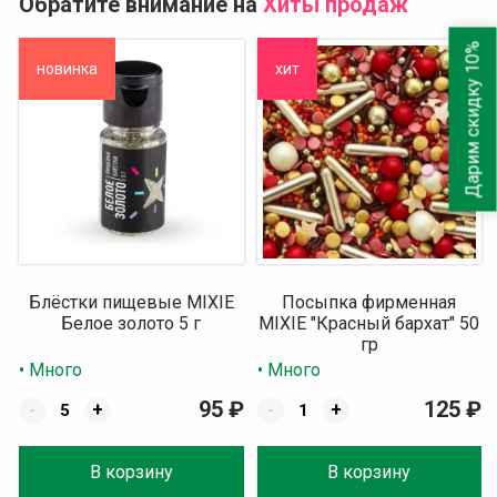
Обратите внимание на
Хиты продаж
Дарим скидку 10%
новинка
хит
Блёстки пищевые MIXIE
Посыпка фирменная
Белое золото 5 г
MIXIE "Красный бархат" 50
гр
• Много
• Много
95
₽
125
₽
-
+
-
+
В корзину
В корзину