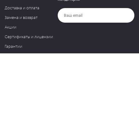
Доставка и оплата
Замена и возврат
Акции
Сертификаты и лицензии
Гарантии
Компания
Контакты
О нас
Частые вопросы
Политика обработки персональных данных
Блог
127030, Москва, ул. Новослободская, д. 20