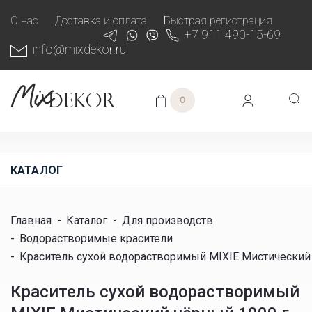
О нас
Доставка и оплата
Быстрая регистрация
+7 911 490-15-69
info@mixdekor.ru
0
КАТАЛОГ
Главная
-
Каталог
-
Для производств
-
Водорастворимые красители
-
Краситель сухой водорастворимый MIXIE Мистический
Краситель сухой водорастворимый