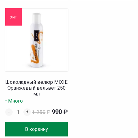
хит
Шоколадный велюр MIXIE
Оранжевый вельвет 250
мл
• Много
990
₽
-
+
1 250
₽
В корзину