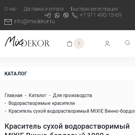
О нас
Доставка и оплата
Быстрая регистрация
+7 911 490-15-69
info@mixdekor.ru
0
КАТАЛОГ
Главная
-
Каталог
-
Для производств
-
Водорастворимые красители
-
Краситель сухой водорастворимый MIXIE Винно-бордо
Краситель сухой водорастворимый