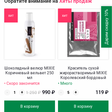
Обратите внимание на
Хиты продаж
Дарим скидку 10%
хит
хит
Шоколадный велюр MIXIE
Краситель сухой
Коричневый вельвет 250
жирорастворимый MIXIE
мл
Королевский бордовый
10 гр
• Скоро закончится
• Много
990
₽
119
₽
-
+
1 250
₽
-
+
В корзину
В корзину