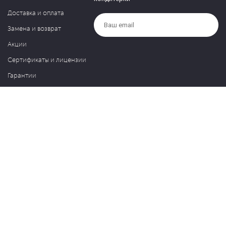
Доставка и оплата
Замена и возврат
Акции
Сертификаты и лицензии
Гарантии
Компания
Контакты
О нас
Частые вопросы
Политика обработки персональных данных
Блог
127030, Москва, ул. Новослободская, д. 20