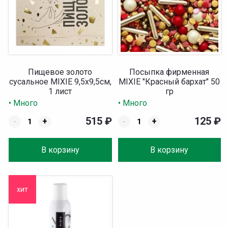
Пищевое золото
Посыпка фирменная
сусальное MIXIE 9,5х9,5см,
MIXIE "Красный бархат" 50
1 лист
гр
• Много
• Много
515
₽
125
₽
-
+
-
+
В корзину
В корзину
хит