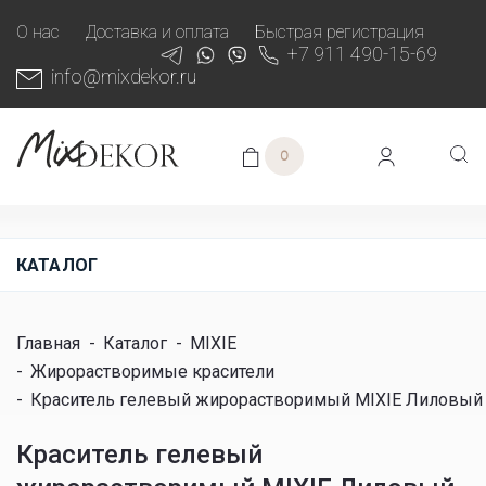
О нас
Доставка и оплата
Быстрая регистрация
+7 911 490-15-69
info@mixdekor.ru
0
КАТАЛОГ
Главная
-
Каталог
-
MIXIE
-
Жирорастворимые красители
-
Краситель гелевый жирорастворимый MIXIE Лиловый 20 г
Краситель гелевый