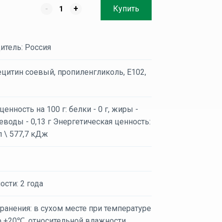
-
+
Купить
итель: Россия
ецитин соевый, пропиленгликоль, E102,
енность на 100 г: белки - 0 г, жиры -
глеводы - 0,13 г Энергетическая ценность:
л \ 577,7 кДж
ости: 2 года
ранения: в сухом месте при температуре
о +20℃, относительной влажности