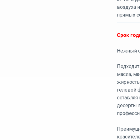
воздуха н
прямых с
Срок годн
Нежный с
Подходит 
масла, м
жирность
гелевой ф
оставляя 
десерты 
професси
Преимуще
красителе