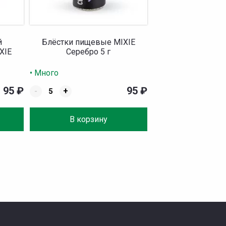
й
Блёстки пищевые MIXIE
XIE
Серебро 5 г
• Много
95
₽
95
₽
-
+
В корзину