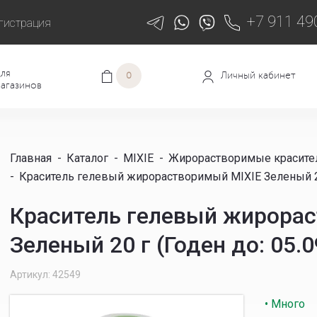
+7 911 49
гистрация
ля
Личный кабинет
0
агазинов
Главная
-
Каталог
-
MIXIE
-
Жирорастворимые красите
-
Краситель гелевый жирорастворимый MIXIE Зеленый 20 г
Краситель гелевый жирора
Зеленый 20 г (Годен до: 05.0
Артикул: 42549
• Много