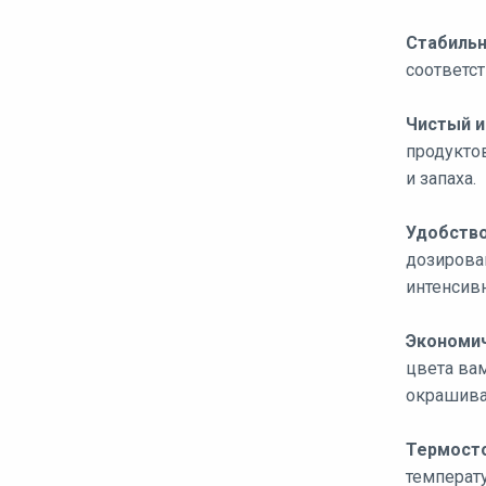
Стабильн
соответст
Чистый и
продукто
и запаха.
Удобство
дозирова
интенсив
Экономич
цвета вам
окрашива
Термосто
температу