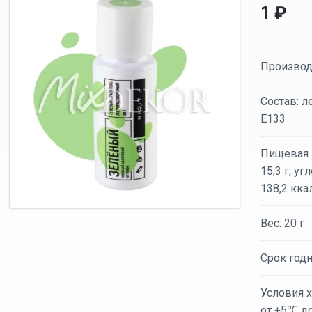
1
₽
Производ
Состав: л
E133
Пищевая ц
15,3 г, у
138,2 кка
Вес: 20 г
Срок годн
Условия х
от +5℃ д