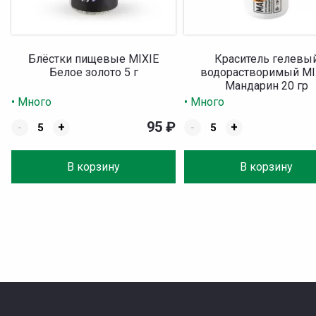
Блёстки пищевые MIXIE
Краситель гелевы
Белое золото 5 г
водорастворимый MI
Мандарин 20 гр
• Много
• Много
95
₽
-
+
-
+
В корзину
В корзину