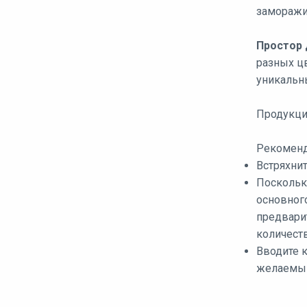
заморажи
Простор 
разных ц
уникальн
Продукци
Рекоменд
Встряхни
Поскольку
основног
предвари
количест
Вводите к
желаемый