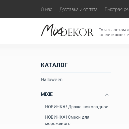
О нас
Доставка и оплата
Быстрая ре
Товары оптом д
кондитерских м
КАТАЛОГ
Halloween
MIXIE
НОВИНКА! Драже шоколадное
НОВИНКА! Смеси для
мороженого