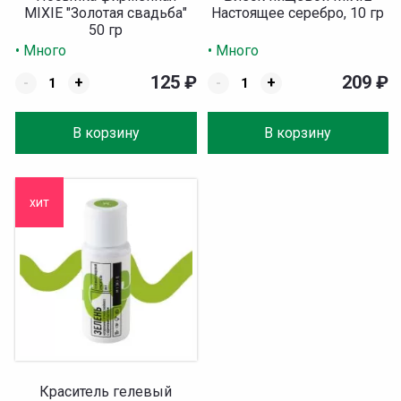
MIXIE "Золотая свадьба"
Настоящее серебро, 10 гр
50 гр
• Много
• Много
125
₽
209
₽
-
+
-
+
В корзину
В корзину
хит
Краситель гелевый