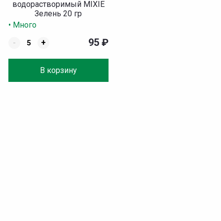
водорастворимый MIXIE
Зелень 20 гр
• Много
95
₽
-
+
В корзину