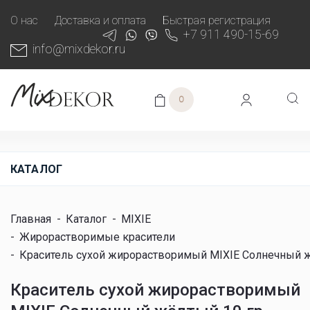
О нас
Доставка и оплата
Быстрая регистрация
+7 911 490-15-69
info@mixdekor.ru
0
КАТАЛОГ
Главная
-
Каталог
-
MIXIE
-
Жирорастворимые красители
-
Краситель сухой жирорастворимый MIXIE Солнечный ж
Краситель сухой жирорастворимый