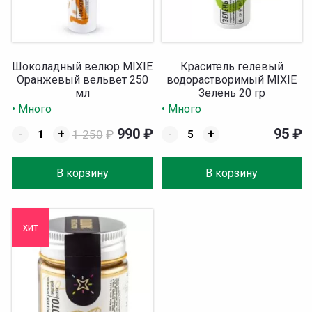
Шоколадный велюр MIXIE
Краситель гелевый
Оранжевый вельвет 250
водорастворимый MIXIE
мл
Зелень 20 гр
• Много
• Много
990
₽
95
₽
-
+
1 250
₽
-
+
В корзину
В корзину
хит