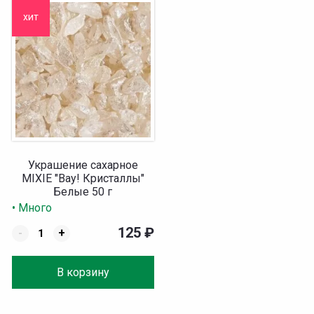
хит
Украшение сахарное
MIXIE "Вау! Кристаллы"
Белые 50 г
• Много
125
₽
-
+
В корзину