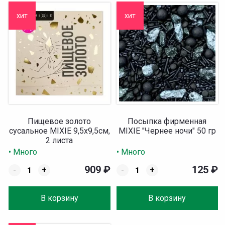
хит
хит
Пищевое золото
Посыпка фирменная
сусальное MIXIE 9,5х9,5см,
MIXIE "Чернее ночи" 50 гр
2 листа
• Много
• Много
909
₽
125
₽
-
+
-
+
В корзину
В корзину