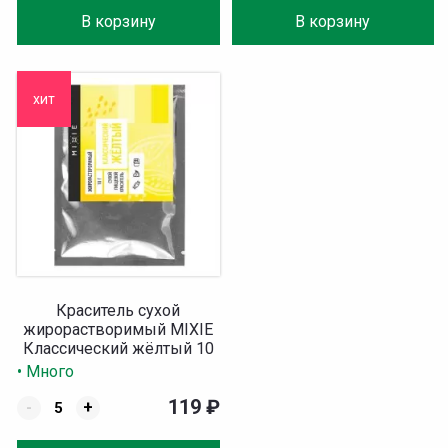
В корзину
В корзину
хит
Краситель сухой
жирорастворимый MIXIE
Классический жёлтый 10
гр
• Много
119
₽
-
+