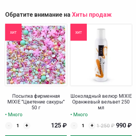
Обратите внимание на
Хиты продаж
хит
хит
Посыпка фирменная
Шоколадный велюр MIXIE
MIXIE "Цветение сакуры"
Оранжевый вельвет 250
50 г
мл
• Много
• Много
125
₽
990
₽
-
+
-
+
1 250
₽