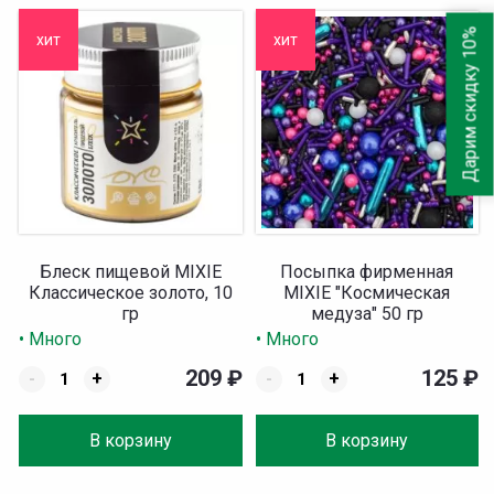
Дарим скидку 10%
хит
хит
Блеск пищевой MIXIE
Посыпка фирменная
Классическое золото, 10
MIXIE "Космическая
гр
медуза" 50 гр
• Много
• Много
209
₽
125
₽
-
+
-
+
В корзину
В корзину