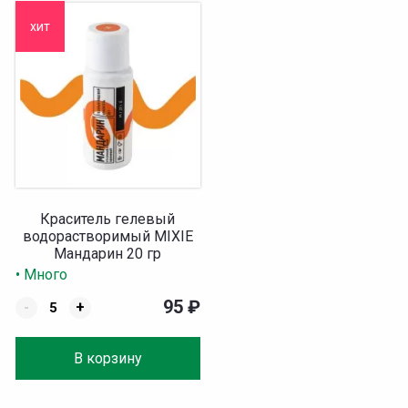
хит
Краситель гелевый
водорастворимый MIXIE
Мандарин 20 гр
• Много
95
₽
-
+
В корзину