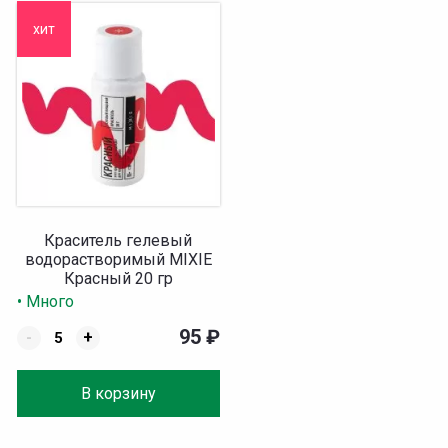
хит
Краситель гелевый
водорастворимый MIXIE
Красный 20 гр
• Много
95
₽
-
+
В корзину