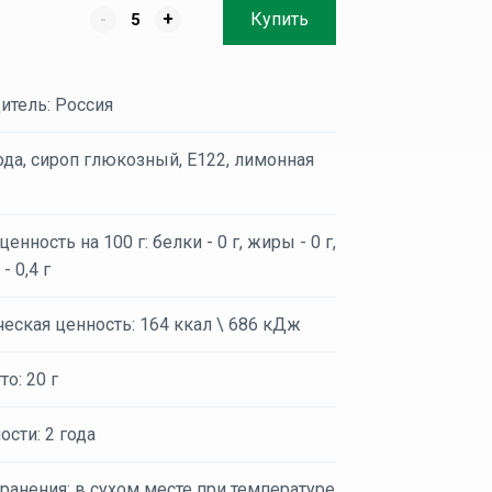
-
+
Купить
итель: Россия
ода, сироп глюкозный, Е122, лимонная
енность на 100 г: белки - 0 г, жиры - 0 г,
- 0,4 г
еская ценность: 164 ккал \ 686 кДж
то: 20 г
ости: 2 года
ранения: в сухом месте при температуре