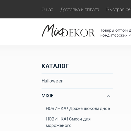
О нас
Доставка и оплата
Быстрая ре
Товары оптом д
кондитерских м
КАТАЛОГ
Halloween
MIXIE
НОВИНКА! Драже шоколадное
НОВИНКА! Смеси для
мороженого