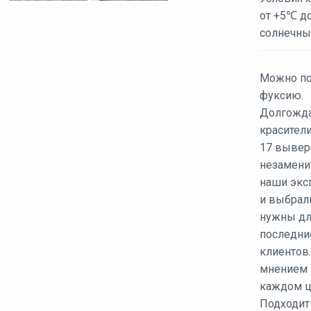
от +5℃ д
солнечны
Можно по
фуксию.
Долгожда
красители
17 вывер
незамени
наши экс
и выбрал
нужны дл
последни
клиентов.
мнением 
каждом ц
Подходит