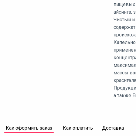
пищевых и
айсинга, 
Чистый и 
содержат
происхожд
Капельно
применен
концентр
максимал
массы вам
красителя
Продукци
а также Е
Как оформить заказ
Как оплатить
Доставка