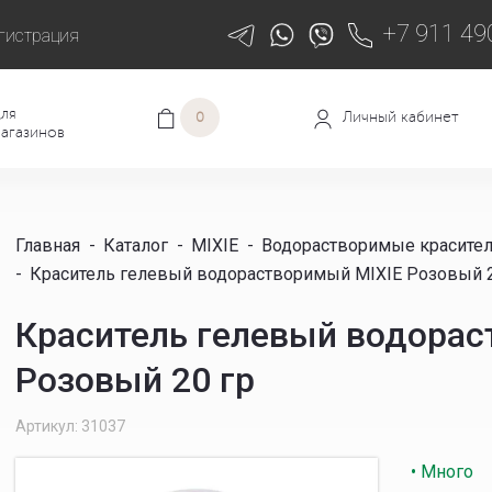
+7 911 49
гистрация
ля
Личный кабинет
0
агазинов
Главная
-
Каталог
-
MIXIE
-
Водорастворимые красите
-
Краситель гелевый водорастворимый MIXIE Розовый 2
Краситель гелевый водорас
Розовый 20 гр
Артикул: 31037
• Много