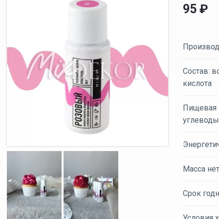
95
₽
Производ
Состав: в
кислота
Пищевая ц
углеводы 
Энергетич
Масса нет
Срок годн
Условия х