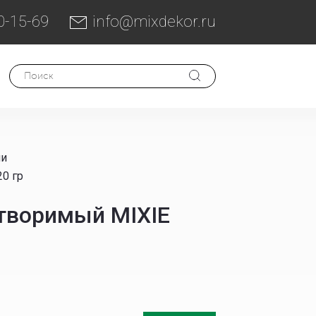
0-15-69
info@mixdekor.ru
ли
0 гр
творимый MIXIE