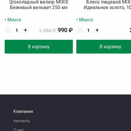
Шоколадный велюр MIXIE
Блеск пищевой MIX
Бежевый вельвет 250 мл
Идеальное золото, 10
• Много
• Много
990
₽
-
+
1 250
₽
-
+
В корзину
В корзину
Компания
Контакты
О нас