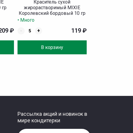
IE
Краситель сухой
 гр
жирорастворимый MIXIE
Королевский бордовый 10 гр
• Много
209
₽
119
₽
-
+
В корзину
Рассылка акций и новинок в
мире кондитерки