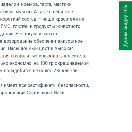
зделий: кремов, теста, мастики,
Дарим скидку 10%
зефира, муссов. А также напитков.
короткий состав — наши красители не
 ГМО, глютен и продукты животного
ения. Без вкуса и запаха.
е дозирование обеспечит аккуратное
ие. Насыщенный цвет и высокая
ация позволят использовать краситель
ьно экономно: на 100 гр окрашиваемой
 понадобится не более 2-3 капель
.
я имеет все сертификаты безопасности,
вропейский Сертификат Halal.