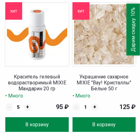
Дарим скидку 10%
хит
хит
Краситель гелевый
Украшение сахарное
водорастворимый MIXIE
MIXIE "Вау! Кристаллы"
Мандарин 20 гр
Белые 50 г
• Много
• Много
95
₽
125
₽
-
+
-
+
В корзину
В корзину