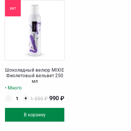
хит
Шоколадный велюр MIXIE
Фиолетовый вельвет 250
мл
• Много
990
₽
-
+
1 250
₽
В корзину